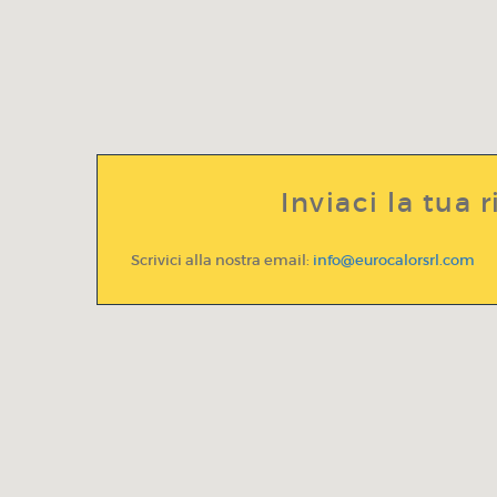
Inviaci la tua r
Scrivici alla nostra email:
info@eurocalorsrl.com