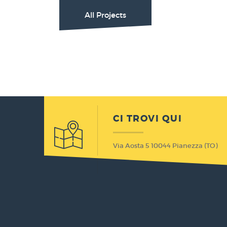
All Projects
CI TROVI QUI
Via Aosta 5 10044 Pianezza (TO)